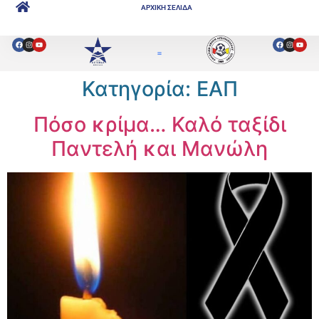
ΑΡΧΙΚΗ ΣΕΛΙΔΑ
Κατηγορία:
ΕΑΠ
Πόσο κρίμα… Καλό ταξίδι
Παντελή και Μανώλη