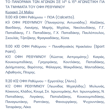
η
η
ΤΟ ΠΑΝΟΡΑΜΑ ΤΩΝ ΑΓΩΝΩΝ ΣΕ 14
& 16
ΑΓΩΝΙΣΤΙΚΗ ΓΙΑ
ΤΑ ΤΜΗΜΑΤΑ ΤΟΥ ΟΦΗ ΡΕΘΥΜΝΟΥ
Κυριακή 24 Μαΐου
11.00 Κ9 ΟΦΗ Ρεθύμνου – ΠΟΑ (
Calcetto
).
Κ9 ΟΦΗ ΡΕΘΥΜΝΟΥ (Παναγιώτης Αντωνιάδης): Αλεξάκης,
Βασδέκης, Λιανέρης, Μαρής, Μιχάλας, Νικολουδάκης, Γ.Γ.
Παπαδάκης, Γ.Ι. Παπαδάκης, Γ.Χ. Παπαδάκης, Παυλόπουλος,
Σκουλάς, Τζατζάκης, Φραγκιαδάκης, Χύσα.
11.00 Κ10 ΟΦΗ Ρεθύμνου – Παναθηναϊκός Ηρακλείου (
Sport
Point
).
Κ10 ΟΦΗ ΡΕΘΥΜΝΟΥ (Κώστας Ασπρομάτης): Κιαγιάς,
Κουκουμπεδάκης, Γρηγοράκης, Κουτλάκης, Παπαδάκης,
Δελήμπασης, Βαρότσης, Φάλαγγας, Μακριδάκης, Μανταδάκης,
Λιβαθηνός, Πίτερης.
11.20 Κ12 ΟΦΗ Ρεθύμνου – Εργοτέλης (Λίντο).
Κ12 ΟΦΗ ΡΕΘΥΜΝΟΥ (Λεωνίδας Μιχαηλίδης): Μυλωνάς,
Κόκκινος, Κλάδος, Κουμέ, Σπ. Ιερωνυμάκης, Αντ. Ιερωνυμάκης, Ν.
Παπαδάκης, Λογιάκης, Παπαλεξάκης, Κουκουμπεδάκης,
Παναγιωτάκης, Ραπτάκης, Φανουργάκης, Ψυχουντάκης,
Ταταράκης, Λέκα.