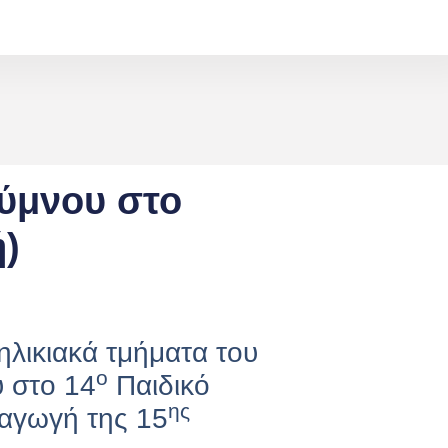
θύμνου στο
ή)
ηλικιακά τμήματα του
ο
 στο 14
Παιδικό
ης
ξαγωγή της 15