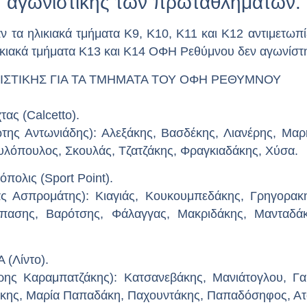
αγωνιστικής των πρωταθλημάτων.
ν τα ηλικιακά τμήματα Κ9, Κ10, Κ11 και Κ12 αντιμετωπ
ηλικιακά τμήματα Κ13 και Κ14 ΟΦΗ Ρεθύμνου δεν αγωνίστ
ΙΣΤΙΚΗΣ ΓΙΑ ΤΑ ΤΜΗΜΑΤΑ ΤΟΥ ΟΦΗ ΡΕΘΥΜΝΟΥ
τας (
Calcetto
).
Αντωνιάδης): Αλεξάκης, Βασδέκης, Λιανέρης, Μαρής
υλόπουλος, Σκουλάς, Τζατζάκης, Φραγκιαδάκης, Χύσα.
όπολις
(Sport Point).
προμάτης): Κιαγιάς, Κουκουμπεδάκης, Γρηγορακης
πασης, Βαρότσης, Φάλαγγας, Μακριδάκης, Μανταδάκ
(Λίντο).
Καραμπατζάκης): Κατσανεβάκης, Μανιάτογλου, Γαυ
κης, Μαρία Παπαδάκη, Παχουντάκης, Παπαδόσηφος, Ατ