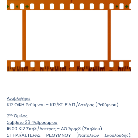
Αναβλήθηκε
Κ12 ΟΦΗ Ρεθύμνου – Κ12/Κ11 Ε.Α.Π./Αστέρας (Ρεθύμνου).
ος
2
Όμιλος
Σάββατο 28 Φεβρουαρίου
16.00 Κ12 Σπήλι/Αστέρας – ΑΟ Άρης3 (Σπηλίου).
ΣΠΗΛΙ/ΑΣΤΕΡΑΣ ΡΕΘΥΜΝΟΥ (Ναπολέων Σκουλούδης):