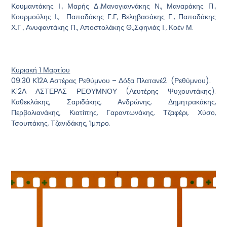
Κουμαντάκης Ι., Μαρής Δ.,Μανογιαννάκης Ν., Μαναράκης Π.,
Κουρμούλης Ι., Παπαδάκης Γ.Γ, Βεληβασάκης Γ., Παπαδάκης
Χ.Γ., Ανυφαντάκης Π., Αποστολάκης Θ.,Σφηνιάς Ι., Κοέν Μ.
Κυριακή 1 Μαρτίου
09.30 Κ12Α Αστέρας Ρεθύμνου – Δόξα Πλατανέ2 (Ρεθύμνου).
Κ12Α ΑΣΤΕΡΑΣ ΡΕΘΥΜΝΟΥ (Λευτέρης Ψυχουντάκης):
Καθεκλάκης, Σαριδάκης, Ανδρώνης, Δημητρακάκης,
Περβολιανάκης, Κιατίπης, Γαραντωνάκης, Τζαφέρι, Χύσο,
Τσουπάκης, Τζανιδάκης, Ίμπρο.