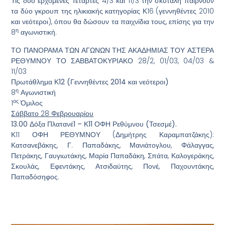
Τις δύο ερχόμενες Τετάρτες 4/3 και 11/3 την σκυτάλη παίρνουν
τα δύο γκρουπ της ηλικιακής κατηγορίας Κ16 (γεννηθέντες 2010
και νεότεροι), όπου θα δώσουν τα παιχνίδια τους, επίσης για την
η
8
αγωνιστική.
ΤΟ ΠΑΝΟΡΑΜΑ ΤΩΝ ΑΓΩΝΩΝ ΤΗΣ ΑΚΑΔΗΜΙΑΣ ΤΟΥ ΑΣΤΕΡΑ
ΡΕΘΥΜΝΟΥ ΤΟ ΣΑΒΒΑΤΟΚΥΡΙΑΚΟ 28/2, 01/03, 04/03 &
11/03
Πρωτάθλημα Κ12 (Γεννηθέντες 2014 και νεότεροι)
η
8
Αγωνιστική
ος
1
Όμιλος
Σάββατο 28 Φεβρουαρίου
13.00 Δόξα Πλατανέ1 – Κ11 ΟΦΗ Ρεθύμνου (Τσεσμέ).
Κ11 ΟΦΗ ΡΕΘΥΜΝΟΥ (Δημήτρης Καραμπατζάκης):
Κατσανεβάκης, Γ. Παπαδάκης, Μανιάτογλου, Φάλαγγας,
Πετράκης, Γαυγιωτάκης, Μαρία Παπαδάκη, Σπάτα, Καλογεράκης,
Σκουλάς, Εφεντάκης, Ατσιδαύτης, Πονέ, Παχουντάκης,
Παπαδόσηφος.