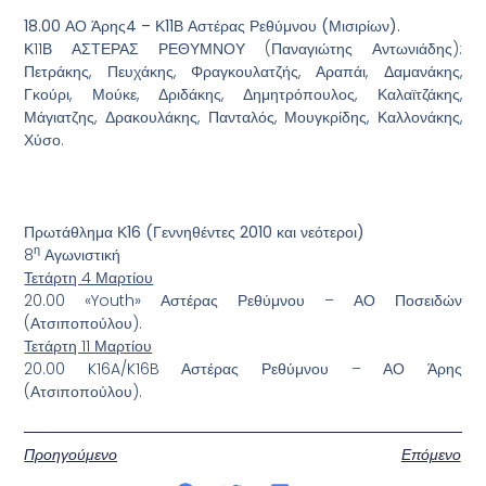
18.00 ΑΟ Άρης4 – Κ11Β Αστέρας Ρεθύμνου (Μισιρίων).
Κ11Β ΑΣΤΕΡΑΣ ΡΕΘΥΜΝΟΥ (Παναγιώτης Αντωνιάδης):
Πετράκης, Πευχάκης, Φραγκουλατζής, Αραπάι, Δαμανάκης,
Γκούρι, Μούκε, Δριδάκης, Δημητρόπουλος, Καλαϊτζάκης,
Μάγιατζης, Δρακουλάκης, Πανταλός, Μουγκρίδης, Καλλονάκης,
Χύσο.
Πρωτάθλημα Κ16 (Γεννηθέντες 2010 και νεότεροι)
η
8
Αγωνιστική
Τετάρτη 4 Μαρτίου
20.00 «Youth» Αστέρας Ρεθύμνου – ΑΟ Ποσειδών
(Ατσιποπούλου).
Τετάρτη 11 Μαρτίου
20.00 K16A/K16B Αστέρας Ρεθύμνου – ΑΟ Άρης
(Ατσιποπούλου).
Προηγούμενο
Επόμενο