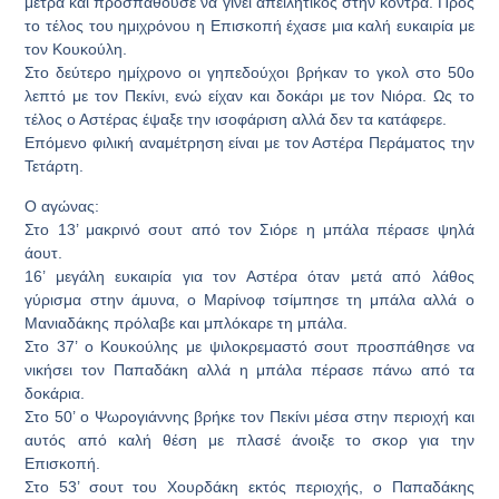
μέτρα και προσπαθούσε να γίνει απειλητικός στην κόντρα. Προς
το τέλος του ημιχρόνου η Επισκοπή έχασε μια καλή ευκαιρία με
τον Κουκούλη.
Στο δεύτερο ημίχρονο οι γηπεδούχοι βρήκαν το γκολ στο 50ο
λεπτό με τον Πεκίνι, ενώ είχαν και δοκάρι με τον Νιόρα. Ως το
τέλος ο Αστέρας έψαξε την ισοφάριση αλλά δεν τα κατάφερε.
Επόμενο φιλική αναμέτρηση είναι με τον Αστέρα Περάματος την
Τετάρτη.
Ο αγώνας:
Στο 13’ μακρινό σουτ από τον Σιόρε η μπάλα πέρασε ψηλά
άουτ.
16’ μεγάλη ευκαιρία για τον Αστέρα όταν μετά από λάθος
γύρισμα στην άμυνα, ο Μαρίνοφ τσίμπησε τη μπάλα αλλά ο
Μανιαδάκης πρόλαβε και μπλόκαρε τη μπάλα.
Στο 37’ ο Κουκούλης με ψιλοκρεμαστό σουτ προσπάθησε να
νικήσει τον Παπαδάκη αλλά η μπάλα πέρασε πάνω από τα
δοκάρια.
Στο 50’ ο Ψωρογιάννης βρήκε τον Πεκίνι μέσα στην περιοχή και
αυτός από καλή θέση με πλασέ άνοιξε το σκορ για την
Επισκοπή.
Στο 53’ σουτ του Χουρδάκη εκτός περιοχής, ο Παπαδάκης