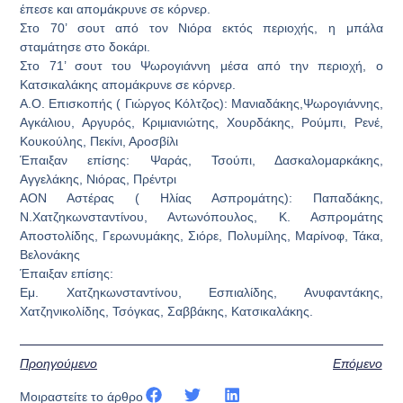
έπεσε και απομάκρυνε σε κόρνερ.
Στο 70’ σουτ από τον Νιόρα εκτός περιοχής, η μπάλα
σταμάτησε στο δοκάρι.
Στο 71’ σουτ του Ψωρογιάννη μέσα από την περιοχή, ο
Κατσικαλάκης απομάκρυνε σε κόρνερ.
Α.Ο. Επισκοπής ( Γιώργος Κόλτζος): Μανιαδάκης,Ψωρογιάννης,
Αγκάλιου, Αργυρός, Κριμιανιώτης, Χουρδάκης, Ρούμπι, Ρενέ,
Κουκούλης, Πεκίνι, Αροσβίλι
Έπαιξαν επίσης: Ψαράς, Τσούπι, Δασκαλομαρκάκης,
Αγγελάκης, Νιόρας, Πρέντρι
ΑΟΝ Αστέρας ( Ηλίας Ασπρομάτης): Παπαδάκης,
Ν.Χατζηκωνσταντίνου, Αντωνόπουλος, Κ. Ασπρομάτης
Αποστολίδης, Γερωνυμάκης, Σιόρε, Πολυμίλης, Μαρίνοφ, Τάκα,
Βελονάκης
Έπαιξαν επίσης:
Εμ. Χατζηκωνσταντίνου, Εσπιαλίδης, Ανυφαντάκης,
Χατζηνικολίδης, Τσόγκας, Σαββάκης, Κατσικαλάκης.
Προηγούμενο
Επόμενο
Μοιραστείτε το άρθρο