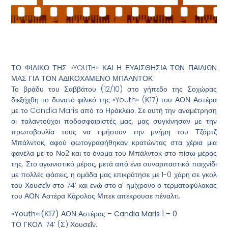
ΤΟ ΦΙΛΙΚΟ ΤΗΣ «YOUTH» ΚΑΙ Η ΕΥΑΙΣΘΗΣΙΑ ΤΩΝ ΠΑΙΔΙΩΝ
ΜΑΣ ΓΙΑ ΤΟΝ ΑΔΙΚΟΧΑΜΕΝΟ ΜΠΑΛΝΤΟΚ
Το βράδυ του Σαββάτου (12/10) στο γήπεδο της Σοχώρας
διεξήχθη το δυνατό φιλικό της «Youth» (Κ17) του ΑΟΝ Αστέρα
με το Candia Maris από το Ηράκλειο. Σε αυτή την αναμέτρηση
οι ταλαντούχοι ποδοσφαιριστές μας, μας συγκίνησαν με την
πρωτοβουλία τους να τιμήσουν την μνήμη του Τζόρτζ
Μπάλντοκ, αφού φωτογραφήθηκαν κρατώντας στα χέρια μια
φανέλα με το Νο2 και το όνομα του Μπάλντοκ στο πίσω μέρος
της. Στο αγωνιστικό μέρος, μετά από ένα συναρπαστικό παιχνίδι
με πολλές φάσεις, η ομάδα μας επικράτησε με 1-0 χάρη σε γκολ
του Χουσεΐν στο 74’ και ενώ στο α’ ημίχρονο ο τερματοφύλακας
του ΑΟΝ Αστέρα Κάρολος Μπεκ απέκρουσε πέναλτι.
«Youth» (Κ17) ΑΟΝ Αστέρας – Candia Maris 1 – 0
ΤΟ ΓΚΟΛ: 74’ (Σ) Χουσεΐν.