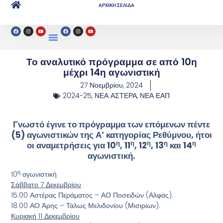
ΑΡΧΙΚΗ ΣΕΛΙΔΑ
Το αναλυτικό πρόγραμμα σε από 10η
μέχρι 14η αγωνιστική
27 Νοεμβρίου, 2024
2024-25
,
ΝΕΑ ΑΣΤΕΡΑ
,
ΝΕΑ ΕΑΠ
Γνωστό έγινε το πρόγραμμα των επόμενων πέντε
(5) αγωνιστικών της Α’ κατηγορίας Ρεθύμνου, ήτοι
η
η
η
η
η
οι αναμετρήσεις για 10
, 11
, 12
, 13
και 14
αγωνιστική.
η
10
αγωνιστική
Σάββατο 7 Δεκεμβρίου
15.00 Αστέρας Περάματος – ΑΟ Ποσειδών (Αλφάς).
18.00 ΑΟ Άρης – Τάλως Μελιδονίου (Μισιρίων).
Κυριακή 11 Δεκεμβρίου