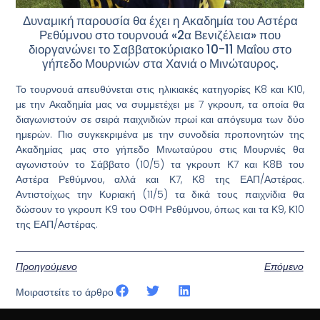
Δυναμική παρουσία θα έχει η Ακαδημία του Αστέρα
Ρεθύμνου στο τουρνουά «2α Βενιζέλεια» που
διοργανώνει το Σαββατοκύριακο 10-11 Μαΐου στο
γήπεδο Μουρνιών στα Χανιά ο Μινώταυρος.
Το τουρνουά απευθύνεται στις ηλικιακές κατηγορίες Κ8 και Κ10,
με την Ακαδημία μας να συμμετέχει με 7 γκρουπ, τα οποία θα
διαγωνιστούν σε σειρά παιχνιδιών πρωί και απόγευμα των δύο
ημερών. Πιο συγκεκριμένα με την συνοδεία προπονητών της
Ακαδημίας μας στο γήπεδο Μινωταύρου στις Μουρνιές θα
αγωνιστούν το Σάββατο (10/5) τα γκρουπ Κ7 και Κ8Β του
Αστέρα Ρεθύμνου, αλλά και Κ7, Κ8 της ΕΑΠ/Αστέρας.
Αντιστοίχως την Κυριακή (11/5) τα δικά τους παιχνίδια θα
δώσουν το γκρουπ Κ9 του ΟΦΗ Ρεθύμνου, όπως και τα Κ9, Κ10
της ΕΑΠ/Αστέρας.
Προηγούμενο
Επόμενο
Μοιραστείτε το άρθρο