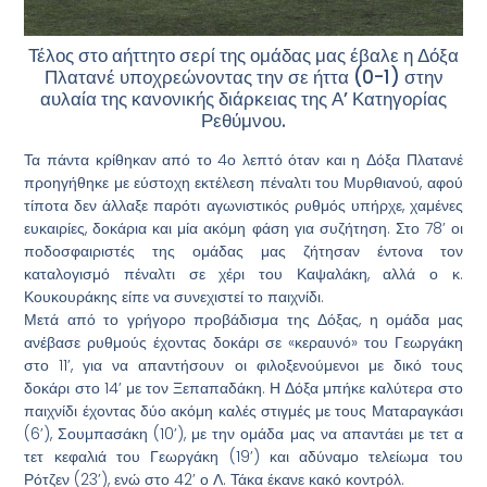
Τέλος στο αήττητο σερί της ομάδας μας έβαλε η Δόξα
Πλατανέ υποχρεώνοντας την σε ήττα (0-1) στην
αυλαία της κανονικής διάρκειας της Α’ Κατηγορίας
Ρεθύμνου.
Τα πάντα κρίθηκαν από το 4ο λεπτό όταν και η Δόξα Πλατανέ
προηγήθηκε με εύστοχη εκτέλεση πέναλτι του Μυρθιανού, αφού
τίποτα δεν άλλαξε παρότι αγωνιστικός ρυθμός υπήρχε, χαμένες
ευκαιρίες, δοκάρια και μία ακόμη φάση για συζήτηση. Στο 78’ οι
ποδοσφαιριστές της ομάδας μας ζήτησαν έντονα τον
καταλογισμό πέναλτι σε χέρι του Καψαλάκη, αλλά ο κ.
Κουκουράκης είπε να συνεχιστεί το παιχνίδι.
Μετά από το γρήγορο προβάδισμα της Δόξας, η ομάδα μας
ανέβασε ρυθμούς έχοντας δοκάρι σε «κεραυνό» του Γεωργάκη
στο 11’, για να απαντήσουν οι φιλοξενούμενοι με δικό τους
δοκάρι στο 14’ με τον Ξεπαπαδάκη. Η Δόξα μπήκε καλύτερα στο
παιχνίδι έχοντας δύο ακόμη καλές στιγμές με τους Ματαραγκάσι
(6’), Σουμπασάκη (10’), με την ομάδα μας να απαντάει με τετ α
τετ κεφαλιά του Γεωργάκη (19’) και αδύναμο τελείωμα του
Ρότζεν (23’), ενώ στο 42’ ο Λ. Τάκα έκανε κακό κοντρόλ.