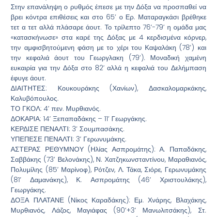
Στην επανάληψη ο ρυθμός έπεσε με την Δόξα να προσπαθεί να
βρει κόντρα επιθέσεις και στο 65’ ο Ερ. Ματαραγκάσι βρέθηκε
τετ α τετ αλλά πλάσαρε άουτ. Το τρίλεπτο 76’-79’ η ομάδα μας
«κατασκήνωσε» στα καρέ της Δόξας με 4 κερδισμένα κόρνερ,
την αμφισβητούμενη φάση με το χέρι του Καψαλάκη (78’) και
την κεφαλιά άουτ του Γεωργλακη (79’). Μοναδική χαμένη
ευκαιρία για την Δόξα στο 82’ αλλά η κεφαλιά του Δελήμπαση
έφυγε άουτ.
ΔΙΑΙΤΗΤΕΣ: Κουκουράκης (Χανίων), Δασκαλομαρκάκης,
Καλυβόπουλος.
ΤΟ ΓΚΟΛ: 4’ πεν. Μυρθιανός.
ΔΟΚΑΡΙΑ: 14’ Ξεπαπαδάκης – 11’ Γεωργάκης.
ΚΕΡΔΙΣΕ ΠΕΝΑΛΤΙ: 3’ Σουμπασάκης.
ΥΠΕΠΕΣΕ ΠΕΝΑΛΤΙ: 3’ Γερωνυμάκης.
ΑΣΤΕΡΑΣ ΡΕΘΥΜΝΟΥ (Ηλίας Ασπρομάτης): Α. Παπαδάκης,
Σαββάκης (73’ Βελονάκης), Ν. Χατζηκωνσταντίνου, Μαραθιανός,
Πολυμίλης (85’ Μαρίνοφ), Ρότζεν, Λ. Τάκα, Σιόρε, Γερωνυμάκης
(81’ Δαμανάκης), Κ. Ασπρομάτης (46’ Χριστουλάκης),
Γεωργάκης.
ΔΟΞΑ ΠΛΑΤΑΝΕ (Νίκος Καραδάκης): Εμ. Χνάρης, Βλαχάκης,
Μυρθιανός, Λάζος, Μαγιάφας (90’+3’ Μανωλιτσάκης), Στ.