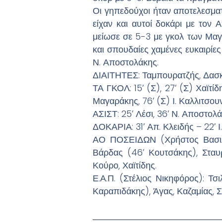
Οι γηπεδούχοι ήταν αποτελεσματικ
είχαν και αυτοί δοκάρι με τον 
μείωσε σε 5-3 με γκολ των Μαγα
και σπουδαίες χαμένες ευκαιρίες
Ν. Αποστολάκης.
ΔΙΑΙΤΗΤΕΣ: Ταμπουρατζής, Δασ
ΤΑ ΓΚΟΛ: 15’ (Σ), 27’ (Σ) Χαϊτίδ
Μαγαράκης, 76’ (Σ) Ι. Καλλιτσου
ΑΣΙΣΤ: 25’ Λέσι, 36’ Ν. Αποστολάκ
ΔΟΚΑΡΙΑ: 31’ Απ. Κλειδής – 22’ 
ΑΟ ΠΟΣΕΙΔΩΝ (Χρήστος Βασιλείο
Βάρδας (46’ Κουτσάκης), Σταυρ
Κούρο, Χαϊτίδης.
Ε.Α.Π. (Στέλιος Νικηφόρος): Τ
Καραπιδάκης), Άγας, Καζαμίας, 