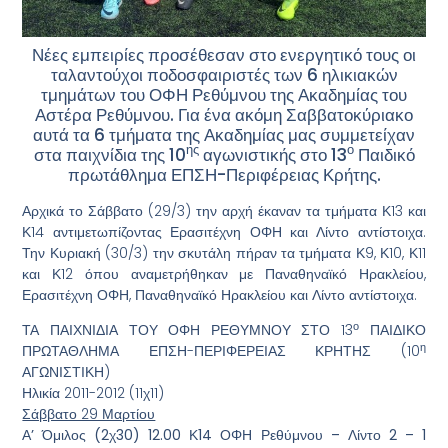
Νέες εμπειρίες προσέθεσαν στο ενεργητικό τους οι
ταλαντούχοι ποδοσφαιριστές των 6 ηλικιακών
τμημάτων του ΟΦΗ Ρεθύμνου της Ακαδημίας του
Αστέρα Ρεθύμνου. Για ένα ακόμη Σαββατοκύριακο
αυτά τα 6 τμήματα της Ακαδημίας μας συμμετείχαν
ης
ο
στα παιχνίδια της 10
αγωνιστικής στο 13
Παιδικό
πρωτάθλημα ΕΠΣΗ-Περιφέρειας Κρήτης.
Αρχικά το Σάββατο (29/3) την αρχή έκαναν τα τμήματα Κ13 και
Κ14 αντιμετωπίζοντας Ερασιτέχνη ΟΦΗ και Λίντο αντίστοιχα.
Την Κυριακή (30/3) την σκυτάλη πήραν τα τμήματα Κ9, Κ10, Κ11
και Κ12 όπου αναμετρήθηκαν με Παναθηναϊκό Ηρακλείου,
Ερασιτέχνη ΟΦΗ, Παναθηναϊκό Ηρακλείου και Λίντο αντίστοιχα.
ο
ΤΑ ΠΑΙΧΝΙΔΙΑ ΤΟΥ ΟΦΗ ΡΕΘΥΜΝΟΥ ΣΤΟ 13
ΠΑΙΔΙΚΟ
η
ΠΡΩΤΑΘΛΗΜΑ ΕΠΣΗ-ΠΕΡΙΦΕΡΕΙΑΣ ΚΡΗΤΗΣ (10
ΑΓΩΝΙΣΤΙΚΗ)
Ηλικία 2011-2012 (11χ11)
Σάββατο 29 Μαρτίου
Α’ Όμιλος (2χ30) 12.00 Κ14 ΟΦΗ Ρεθύμνου – Λίντο 2 – 1