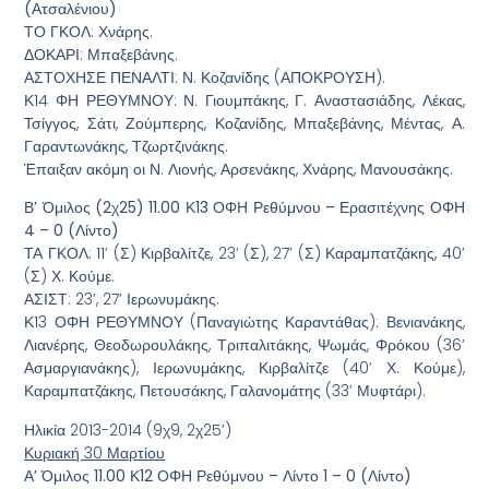
(Ατσαλένιου)
ΤΟ ΓΚΟΛ: Χνάρης.
ΔΟΚΑΡΙ: Μπαξεβάνης.
ΑΣΤΟΧΗΣΕ ΠΕΝΑΛΤΙ: Ν. Κοζανίδης (ΑΠΟΚΡΟΥΣΗ).
Κ14 ΦΗ ΡΕΘΥΜΝΟΥ: Ν. Γιουμπάκης, Γ. Αναστασιάδης, Λέκας,
Τσίγγος, Σάτι, Ζούμπερης, Κοζανίδης, Μπαξεβάνης, Μέντας, Α.
Γαραντωνάκης, Τζωρτζινάκης.
Έπαιξαν ακόμη οι Ν. Λιονής, Αρσενάκης, Χνάρης, Μανουσάκης.
Β’ Όμιλος (2χ25) 11.00 Κ13 ΟΦΗ Ρεθύμνου – Ερασιτέχνης ΟΦΗ
4 – 0 (Λίντο)
ΤΑ ΓΚΟΛ: 11’ (Σ) Κιρβαλίτζε, 23’ (Σ), 27’ (Σ) Καραμπατζάκης, 40’
(Σ) Χ. Κούμε.
ΑΣΙΣΤ: 23’, 27’ Ιερωνυμάκης.
Κ13 ΟΦΗ ΡΕΘΥΜΝΟΥ (Παναγιώτης Καραντάθας): Βενιανάκης,
Λιανέρης, Θεοδωρουλάκης, Τριπαλιτάκης, Ψωμάς, Φρόκου (36’
Ασμαργιανάκης), Ιερωνυμάκης, Κιρβαλίτζε (40’ Χ. Κούμε),
Καραμπατζάκης, Πετουσάκης, Γαλανομάτης (33’ Μυφτάρι).
Ηλικία 2013-2014 (9χ9, 2χ25’)
Κυριακή 30 Μαρτίου
Α’ Όμιλος 11.00 Κ12 ΟΦΗ Ρεθύμνου – Λίντο 1 – 0 (Λίντο)