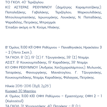
ΤΟ ΓΚΟΛ: 40’ Τεριζόγλου.
Κ12 ΑΣΤΕΡΑΣ ΡΕΘΥΜΝΟΥ (Δημήτρης Καραμπατζάκης):
Παπαλεξάκης, Γαβαλάκης, Τεριζόγλου, Μαρκουλιδάκης,
Μπουλουμπασάκης, Ιερωνυμάκης, Λουκάκης, Ν. Παπαδάκης,
Ψαραδέλης, Πετράκης, Μπραχιμάι.
Έπαιξαν ακόμη οι Ν. Κούμε, Ηλιάκης.
Β’ Όμιλος 11.00 Κ11 ΟΦΗ Ρεθύμνου – Παναθηναϊκός Ηρακλείου 3
– 2 (Λίντο Σκεπ.).
ΤΑ ΓΚΟΛ: 8’ (Σ), 19’ (Σ) Γ. Τζουγανάκης, 38’ (Σ) Ντεμίρι.
ΑΣΙΣΤ: 8’ Κουκουμπεδάκης, 19’ Καραδάκης, 38’ Ντεμίρι.
Κ11 ΟΦΗ ΡΕΘΥΜΝΟΥ (Ανδρέας Χατζηχαραλάμπους): Μυλωνάς,
Ταταράκης, Φανουργάκης, Μανιάτογλου, Γ. Τζουγανάκης,
Κουκουμπεδάκης, Ντεμίρι, Καραδάκης, Φάλαγγας, Πετράκης.
Ηλικία 2015-2016 (8χ8, 2χ25’)
Κυριακή 30 Μαρτίου
Α’ Όμιλος 11.00 Κ10 ΟΦΗ Ρεθύμνου – Ερασιτέχνης ΟΦΗ 2 – 1
(Καλτσέτο1)
ΤΑ ΓΚΟΛ: 31’ Ψυχουντάκης, 40’ Πετράκης – 8’ 0-1.