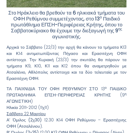
Στο Ηράκλειο θα βρεθούν τα 6 ηλικιακά τμήματα του
ο
ΟΦΗ Ρεθύμνου συμμετέχοντας, στο 13
Παιδικό
πρωτάθλημα ΕΠΣΗ-Περιφέρειας Κρήτης, όπου το
ης
Σαββατοκύριακο θα έχουμε την διεξαγωγή της 9
αγωνιστικής.
Αρχικά το Σάββατο (22/3) την αρχή θα κάνουν τα τμήματα Κ13
και Κ14 αντιμετωπίζοντας Πήγασο και Ερασιτέχνη ΟΦΗ
αντίστοιχα. Την Κυριακή (23/3) την σκυτάλη θα πάρουν τα
τμήματα Κ9, Κ10, Κ11 και Κ12 όπου θα αναμετρηθούν με
Ατσαλένιο, Αθλόπολις αντίστοιχα και τα δύο τελευταία με τον
Ερασιτέχνη ΟΦΗ.
ο
ΤΑ ΠΑΙΧΝΙΔΙΑ ΤΟΥ ΟΦΗ ΡΕΘΥΜΝΟΥ ΣΤΟ 13
ΠΑΙΔΙΚΟ
η
ΠΡΩΤΑΘΛΗΜΑ ΕΠΣΗ-ΠΕΡΙΦΕΡΕΙΑΣ ΚΡΗΤΗΣ (9
ΑΓΩΝΙΣΤΙΚΗ)
Ηλικία 2011-2012 (11χ11)
Σάββατο 22 Μαρτίου
Α’ Όμιλος (2χ30)
12.30 Κ14 ΟΦΗ Ρεθύμνου – Ερασιτέχνης
ΟΦΗ (Ατσαλένιου).
Β’ Όμιλος (2χ25)
12.00 Κ13 ΟΦΗ Ρεθύμνου – Πήγασος (Λίντο).