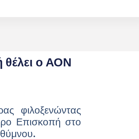
ή θέλει ο ΑΟΝ
ας φιλοξενώντας
όρο Επισκοπή στο
εθύμνου.