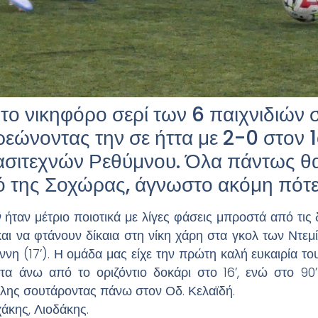
ο νικηφόρο σερί των 6 παιχνιδιών σ
εώνοντας την σε ήττα με 2-0 στον 1
σιτεχνών Ρεθύμνου. Όλα πάντως θα
 της Σοχώρας, άγνωστο ακόμη πότε 
 ήταν μέτριο ποιοτικά με λίγες φάσεις μπροστά από τις
ι να φτάνουν δίκαια στη νίκη χάρη στα γκολ των Ντεμίρι
ννη (17’). Η ομάδα μας είχε την πρώτη καλή ευκαιρία το
τα άνω από το οριζόντιο δοκάρι στο 16’, ενώ στο 90’
ίλης σουτάροντας πάνω στον Οδ. Κελαϊδή.
άκης, Λιοδάκης.