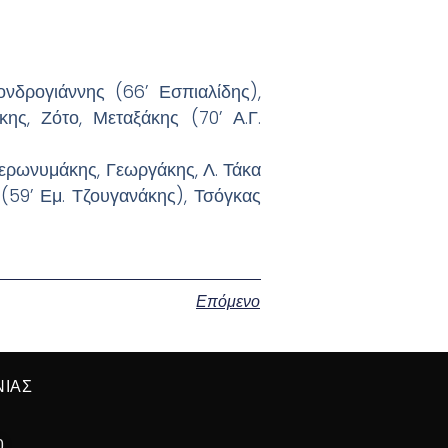
νδρογιάννης (66’ Εσπιαλίδης),
κης, Ζότο, Μεταξάκης (70’ Α.Γ.
ρωνυμάκης, Γεωργάκης, Λ. Τάκα
(59’ Εμ. Τζουγανάκης), Τσόγκας
Επόμενο
ΝΙΑΣ
0