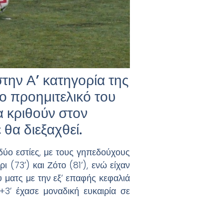
την Α’ κατηγορία της
ο προημιτελικό του
 κριθούν στον
θα διεξαχθεί.
 δύο εστίες, με τους γηπεδούχους
 (73’) και Ζότο (81’), ενώ είχαν
υ ματς με την εξ’ επαφής κεφαλιά
+3’ έχασε μοναδική ευκαιρία σε