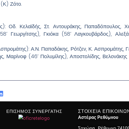
 (Κ) Ζότο.
: Οδ. Κελαϊδής, Στ. Αντουράκης, Παπαδόπουλος, Χο
(58’ Γεωργίτσης), Γκιόκα (58’ Λαγκουβάρδος), Αλεξά
ομάτης): Α.Ν. Παπαδάκης, Ρότζεν, Κ. Ασπρομάτης, Γε
ης, Μαρίνοφ (46’ Πολυμίλης), Αποστολίδης, Βελονάκης 
ΣΤΟΙΧΕΙΑ ΕΠΙΚΟΙΝΩ
ΕΠΙΣΗΜΟΣ ΣΥΝΕΡΓΑΤΗΣ
Αστέρας Ρεθύμνου
Σοχώρα , Ρέθυμνο 7410