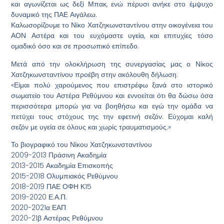
και αγωνίζεται ως δεξί Μπακ, ενώ πέρυσι ανήκε στο έμψυχο
δυναμικό της ΠΑΕ Αιγάλεω.
Καλωσορίζουμε το Νίκο Χατζηκωνσταντίνου στην οικογένεια του
ΑΟΝ Αστέρα και του ευχόμαστε υγεία, και επιτυχίες τόσο
ομαδικό όσο και σε προσωπικό επίπεδο.
Μετά από την ολοκλήρωση της συνεργασίας μας ο Νίκος
Χατζηκωνσταντίνου προέβη στην ακόλουθη δήλωση:
«Είμαι πολύ χαρούμενος που επιστρέφω ξανά στο ιστορικό
σωματείο του Αστέρα Ρεθύμνου και εννοείται ότι θα δώσω όσα
περισσότερα μπορώ για να βοηθήσω και εγώ την ομάδα να
πετύχει τους στόχους της την εφετινή σεζόν. Εύχομαι καλή
σεζόν με υγεία σε όλους και χωρίς τραυματισμούς.»
Το βιογραφικό του Νίκου Χατζηκωνσταντίνου
2009-2013 Πράσινη Ακαδημία
2013-2015 Ακαδημία Επισκοπής
2015-2018 Ολυμπιακός Ρεθύμνου
2018-2019 ΠΑΕ ΟΦΗ Κ15
2019-2020 Ε.Α.Π.
2020-2021α ΕΑΠ
2020-21β Αστέρας Ρεθύμνου